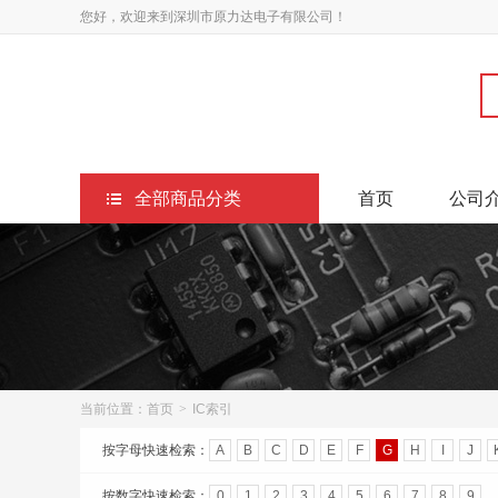
您好，欢迎来到深圳市原力达电子有限公司！
全部商品分类
首页
公司
当前位置：
首页
>
IC索引
按字母快速检索：
A
B
C
D
E
F
G
H
I
J
按数字快速检索：
0
1
2
3
4
5
6
7
8
9