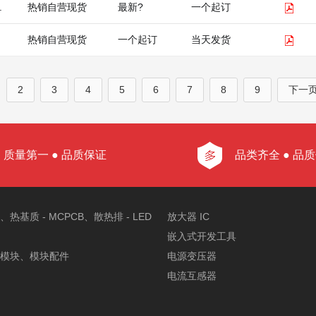
c.
热销自营现货
最新?
一个起订
热销自营现货
一个起订
当天发货
2
3
4
5
6
7
8
9
下一
质量第一 ● 品质保证
品类齐全 ● 品
热基质 - MCPCB、散热排 - LED
放大器 IC
嵌入式开发工具
模块、模块配件
电源变压器
电流互感器