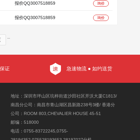
报价QQ3007518859
询价
报价QQ3007518859
询价
...
页
质保证
急速物流 ● 如约送货
地址：深圳市坪山区坑梓街道沙田社区开沃大厦C1813/
南昌分公司：南昌市青山湖区昌新路238号3楼/ 香港分
公司：ROOM 803,CHEVALIER HOUSE 45-51
邮编：518000
电话：0755-83722245,0755-
28194352,075528193653,28197027分机