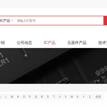
IC产品
介绍
公司动态
IC产品
元器件产品
技术
K
L
M
N
O
P
Q
R
S
T
U
V
W
X
Y
Z
全部