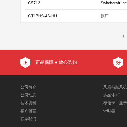
G5713
Switchcraft In
GT17HS-4S-HU
原厂
1
正品保障 ● 放心选购
公司简介
风扇与鼓风机、
公司动态
多媒体 IC
技术资料
存储卡、显示
客户留言
计时器
联系我们