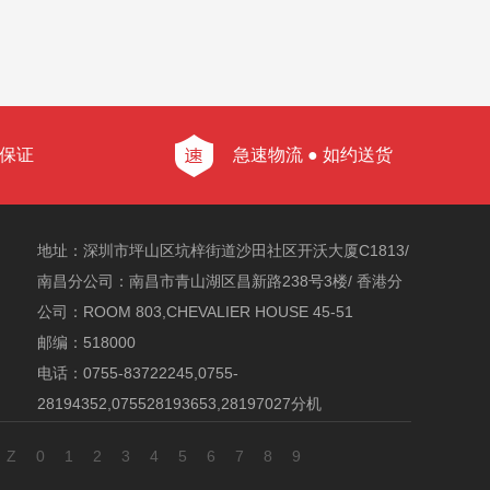
质保证
急速物流 ● 如约送货
地址：深圳市坪山区坑梓街道沙田社区开沃大厦C1813/
南昌分公司：南昌市青山湖区昌新路238号3楼/ 香港分
公司：ROOM 803,CHEVALIER HOUSE 45-51
邮编：518000
电话：0755-83722245,0755-
28194352,075528193653,28197027分机
806,83722245,29806019,0791-86663634,0791-
Z
0
1
2
3
4
5
6
7
8
9
86227604
传真：0755-28197027分机807