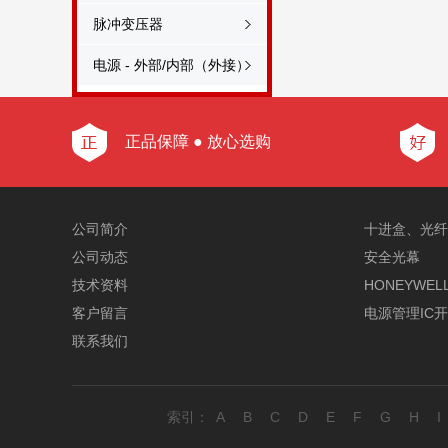
脉冲变压器
电源 - 外部/内部（外接）
正品保障 ● 放心选购
公司简介
十进盒、光纤
公司动态
安全光幕
技术资料
HONEYWEL
客户留言
电源管理IC
联系我们
索引：
A
B
C
D
E
F
G
H
I