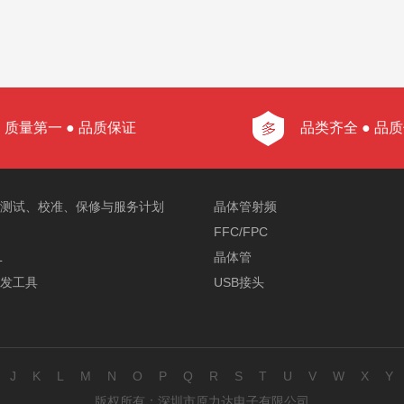
质量第一 ● 品质保证
品类齐全 ● 品
测试、校准、保修与服务计划
晶体管射频
FFC/FPC
L
晶体管
开发工具
USB接头
J
K
L
M
N
O
P
Q
R
S
T
U
V
W
X
Y
版权所有：深圳市原力达电子有限公司